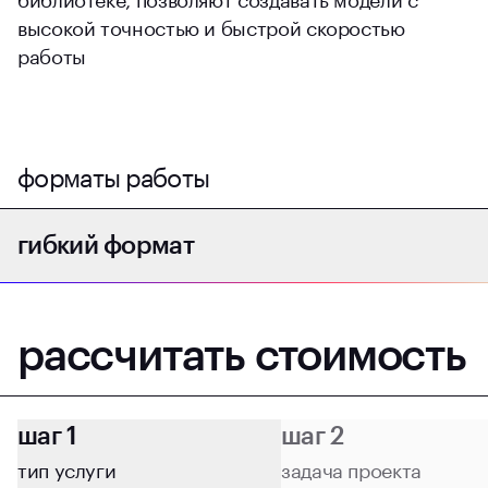
высокой точностью и быстрой скоростью
работы
форматы работы
гибкий формат
подходит для сложных сервисов, стартапов,
продуктов ПО в аренду, внутреннего софта,
рассчитать стоимость
инфраструктурных и нестандартных задач.
гибкая методология разработки, развития и
технической поддержки
шаг 1
шаг 2
тип услуги
задача проекта