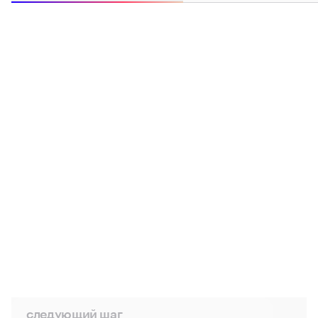
пройдите опрос — это займет около минуты
по вашим ответам мы поймем задачи проекта,
подберем оптимальное решение и подготовим
предварительное предложение с оценкой
сроков и стоимости
какая услуга вам нужна?
разработка: web / mobile
автоматизация: битрикс24 / ai
сопровождение: администрирование,
доработка
продвижение: SEO / контекстная реклама
следующий шаг