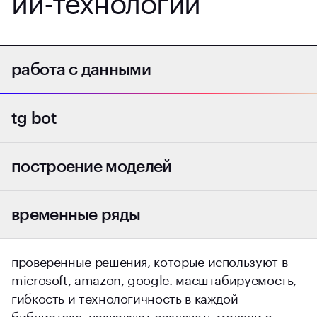
работа с данными
pandas
tg bot
plotly experss
aiogram
построение моделей
pytorch
временные ряды
tensorFlow
keras
darts
ray
проверенные решения, которые используют в
tsfresh
scikit-learn
microsoft, amazon, google. масштабируемость,
гибкость и технологичность в каждой
библиотеке, позволяют создавать модели с