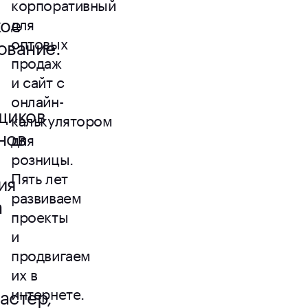
корпоративный
кое
для
оптовых
ование.
продаж
и сайт с
онлайн-
щиков
калькулятором
нов
для
.
розницы.
Пять лет
ия
развиваем
а
проекты
и
продвигаем
их в
астер,
интернете.