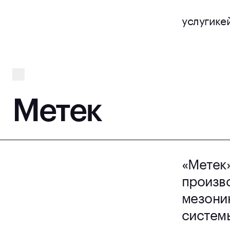
услуги
ке
Метек
«Метек
произв
мезони
систем
и