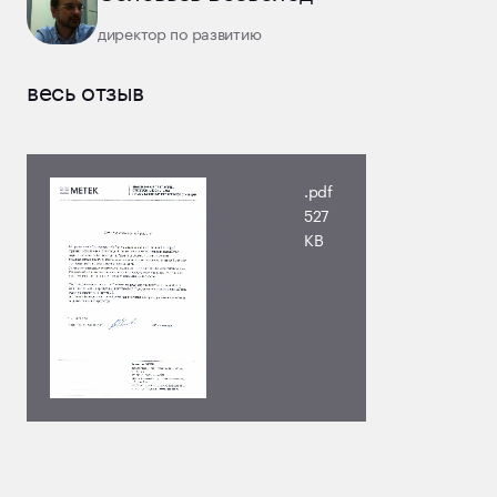
директор по развитию
весь отзыв
.pdf
527
KB