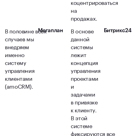
коцентрироваться
на
продажах.
В половине всех
В основе
Мегаплан
Битрикс24
случаев мы
данной
внедряем
системы
именно
лежит
систему
концепция
управления
управления
клиентами
проектами
(amoCRM).
и
задачами
в привязке
к клиенту.
В этой
системе
фиксируются все