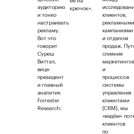
аудиторию
исследован
крючок».
и тонко
клиентов,
настраивать
рекламным
рекламу.
кампаниями
Вот что
и отделом
говорит
продаж. Пут
Суреш
слияния
Виттал,
маркетинго
вице-
и
президент
процессов
и главный
системы
аналитик
управления
Forrester
клиентами
Research:
(CRM), мы
«ведём» по
клиентов
по