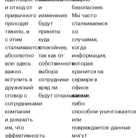
и отход от
и
безопаснее.
привычного
изменения
Мы часто
проходят
будут
сталкиваемся
тяжело, и
приняты
со
с этим
куда
случаями,
сталкиваются
спокойнее,
когда
абсолютно
так как от
информация,
все: здесь
собственного
которая
важно
выбора
хранится на
вступить в
сотрудники
сервере в
дружеский
вряд ли
офисе
сговор с
будут отказываться.
каким-
сотрудниками
либо
компании
способом уничтожается
и доказать
или
им, что
повреждается: данные
эффективность
могут