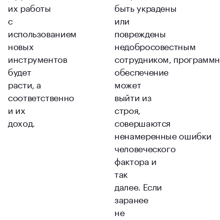
их работы
быть украдены
с
или
использованием
повреждены
новых
недобросовестным
инструментов
сотрудником, программ
будет
обеспечение
расти, а
может
соответственно
выйти из
и их
строя,
доход.
совершаются
ненамеренные ошибки
человеческого
фактора и
так
далее. Если
заранее
не