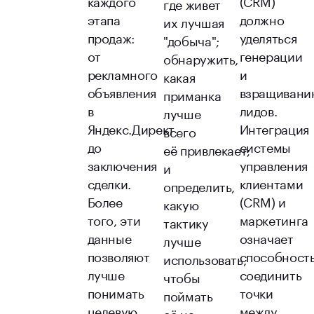
где живет
этапа
должно
их лучшая
продаж:
уделяться
"добыча";
от
генерации
обнаружить,
рекламного
и
какая
объявления
взращивани
приманка
в
лидов.
лучше
Яндекс.Директ
Интеграция
всего
до
системы
её привлекает;
заключения
управления
и
сделки.
клиентами
определить,
Более
(CRM) и
какую
того, эти
маркетинга
тактику
данные
означает
лучше
позволяют
способност
использовать,
лучше
соединить
чтобы
понимать
точки
поймать
целевую
между
её на