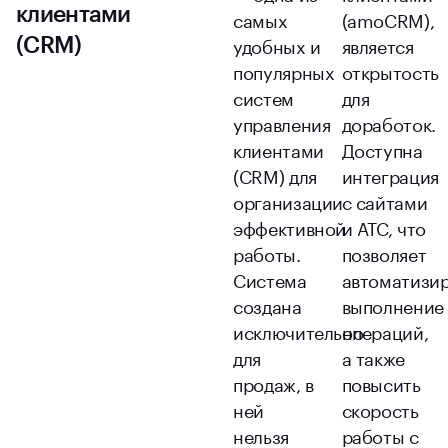
клиентами
самых
(amoCRM),
удобных и
является
(CRM)
популярных
открытость
систем
для
управления
доработок.
клиентами
Доступна
(CRM) для
интеграция
организации
с сайтами
эффективной
и АТС, что
работы.
позволяет
Система
автоматизи
создана
выполнение
исключительно
операций,
для
а также
продаж, в
повысить
ней
скорость
нельзя
работы с