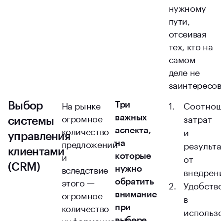
нужному
пути,
отсеивая
тех, кто на
самом
деле не
заинтересов
На рынке
Соотно
Выбор
Три
огромное
затрат
важных
системы
количество
и
аспекта,
управления
предложений
результ
на
клиентами
и
от
которые
(CRM)
вследствие
нужно
внедрен
этого —
обратить
Удобств
огромное
внимание
в
количество
при
использ
информационного
выборе