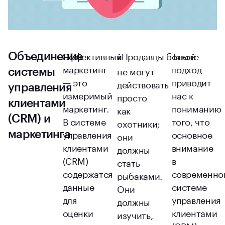
Эффективный
Продавцы больше
Такой
Объединение
«
маркетинг
подход
не могут
системы
— это
приводит
действовать
управления
измеримый
нас к
просто
клиентами
маркетинг.
пониманию
как
(CRM) и
В системе
того, что
охотники;
управления
основное
маркетинга
они
клиентами
внимание
должны
(CRM)
в
стать
содержатся
современно
рыбаками.
данные
системе
Они
для
управления
должны
оценки
клиентами
изучить,
каждого
(CRM)