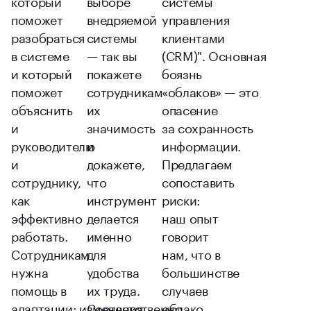
поможет
внедряемой
управления
разобраться
системы
клиентами
в системе
— так вы
(CRM)". Основная
и который
покажете
боязнь
поможет
сотрудникам
«облаков» — это
объяснить
их
опасение
и
значимость
за сохранность
руководителю
и
информации.
и
докажете,
Предлагаем
сотруднику,
что
сопоставить
как
инструмент
риски:
эффективно
делается
наш опыт
работать.
именно
говорит
Сотрудникам
для
нам, что в
нужна
удобства
большинстве
помощь в
их труда.
случаев
адаптации: изменения
Соответственно,
облако