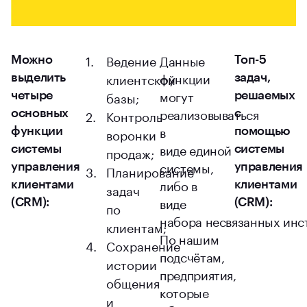
Ведение
Данные
Можно
Топ-5
функции
клиентской
выделить
задач,
могут
базы;
четыре
решаемых
реализовываться
Контроль
основных
с
в
воронки
функции
помощью
виде единой
системы
продаж;
системы
системы,
управления
управления
Планирование
либо в
клиентами
клиентами
задач
виде
(CRM):
(CRM):
по
набора несвязанных инс
клиентам;
По нашим
Сохранение
подсчётам,
истории
предприятия,
общения
которые
и