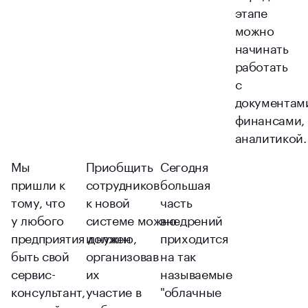
этапе
можно
начинать
работать
с
документам
финансами,
аналитикой
Мы
Приобщить
Сегодня
пришли к
сотрудников
большая
тому, что
к новой
часть
у любого
системе можно
внедрений
предприятия должен
и нужно,
приходится
быть свой
организовав
на так
сервис-
их
называемые
консультант,
участие в
"облачные
который
выборе
системы