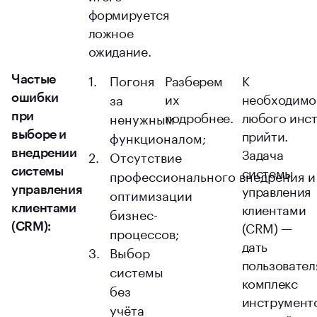
формируется
ложное
ожидание.
Погоня
Разберем
К
Частые
их
необходимо
за
ошибки
подробнее.
любого инс
ненужным
при
прийти.
функционалом;
выборе и
Задача
Отсутствие
внедрении
системы
системы
профессионального внедрения и
управления
управления
оптимизации
клиентами
клиентами
бизнес-
(CRM) —
(CRM):
процессов;
дать
Выбор
пользовател
системы
комплекс
без
инструменто
учёта