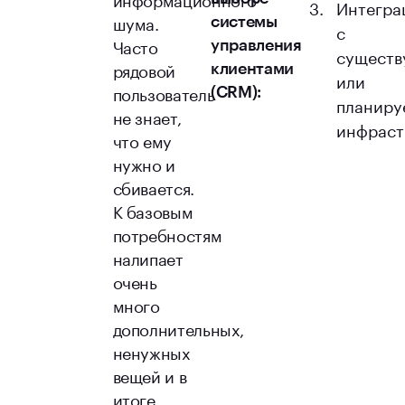
Интегра
шума.
системы
с
Часто
управления
сущест
рядовой
клиентами
или
пользователь
(CRM):
планиру
не знает,
инфраст
что ему
нужно и
сбивается.
К базовым
потребностям
налипает
очень
много
дополнительных,
ненужных
вещей и в
итоге