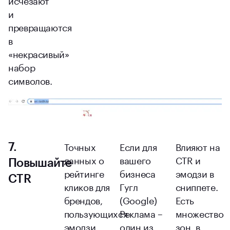
и
превращаются
в
«некрасивый»
набор
символов.
Точных
Если для
Влияют на
7.
данных о
вашего
CTR и
Повышайте
рейтинге
бизнеса
эмодзи в
CTR
кликов для
Гугл
сниппете.
брендов,
(Google)
Есть
пользующихся
Реклама –
множество
эмодзи,
один из
зон, в