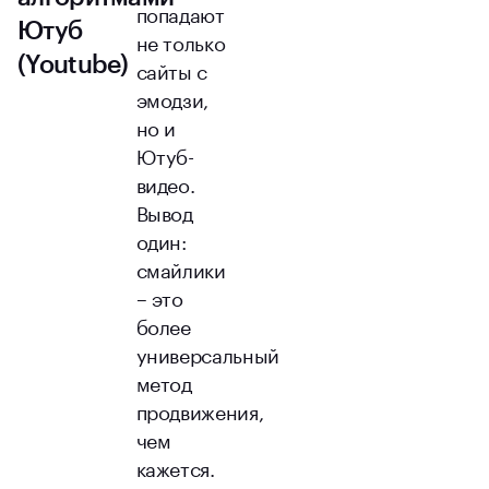
попадают
Ютуб
не только
(Youtube)
сайты с
эмодзи,
но и
Ютуб-
видео.
Вывод
один:
смайлики
– это
более
универсальный
метод
продвижения,
чем
кажется.