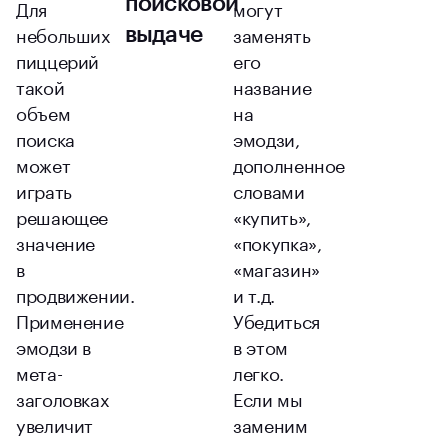
поисковой
Для
могут
небольших
заменять
выдаче
пиццерий
его
такой
название
объем
на
поиска
эмодзи,
может
дополненное
играть
словами
решающее
«купить»,
значение
«покупка»,
в
«магазин»
продвижении.
и т.д.
Применение
Убедиться
эмодзи в
в этом
мета-
легко.
заголовках
Если мы
увеличит
заменим