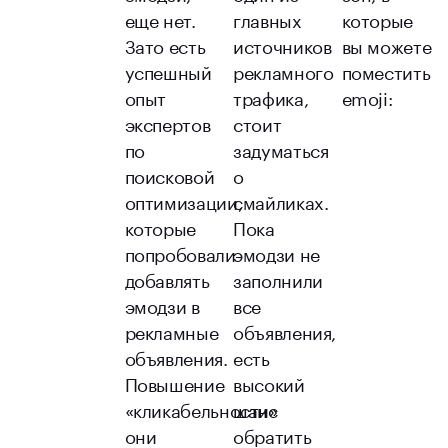
еще нет.
главных
которые
Зато есть
источников
вы можете
успешный
рекламного
поместить
опыт
трафика,
emoji:
экспертов
стоит
по
задуматься
поисковой
о
оптимизации,
смайликах.
которые
Пока
попробовали
эмодзи не
добавлять
заполнили
эмодзи в
все
рекламные
объявления,
объявления.
есть
Повышение
высокий
«кликабельности»
шанс
они
обратить