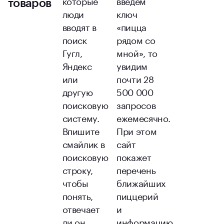
которые
введем
товаров
люди
ключ
вводят в
«пицца
поиск
рядом со
Гугл,
мной», то
Яндекс
увидим
или
почти 28
другую
500 000
поисковую
запросов
систему.
ежемесячно.
Впишите
При этом
смайлик в
сайт
поисковую
покажет
строку,
перечень
чтобы
ближайших
понять,
пиццерий
отвечает
и
ли он
информацию