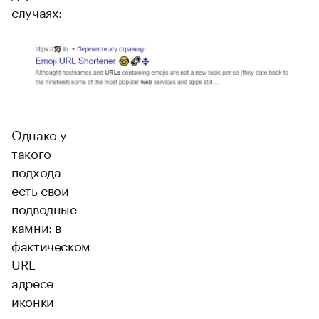
случаях:
Однако у
такого
подхода
есть свои
подводные
камни: в
фактическом
URL-
адресе
иконки
исчезают