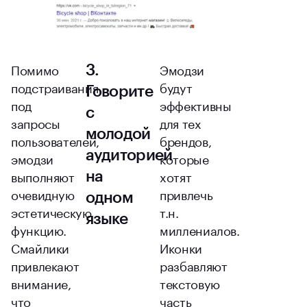
Помимо
Эмодзи
3.
подстраивания
будут
Говорите
под
эффективны
с
запросы
для тех
молодой
пользователей,
брендов,
аудиторией
эмодзи
которые
выполняют
хотят
на
очевидную
привлечь
одном
эстетическую
т.н.
языке
функцию.
миллениалов.
Смайлики
Иконки
привлекают
разбавляют
внимание,
текстовую
что
часть