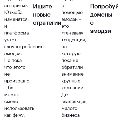
алгоритмы
с
Ищите
Попробуй
Ютьюба
помощью
новые
домены
изменятся,
эмодзи –
стратегии
с
и
это
эмодзи
платформа
«теневая»
учтет
тенденция,
злоупотребление
на
эмодзи.
которую
Но пока
пока не
что этого
обратили
не
внимание
произошло
крупные
– баг
компании.
можно
Для
смело
владельцев
использовать
малого
как фичу.
бизнеса