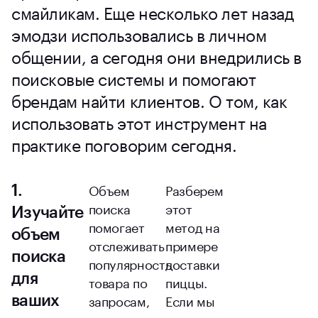
смайликам. Еще несколько лет назад
эмодзи использовались в личном
общении, а сегодня они внедрились в
поисковые системы и помогают
брендам найти клиентов. О том, как
использовать этот инструмент на
практике поговорим сегодня.
Объем
Разберем
1.
поиска
этот
Изучайте
помогает
метод на
объем
отслеживать
примере
поиска
популярность
доставки
для
товара по
пиццы.
запросам,
Если мы
ваших