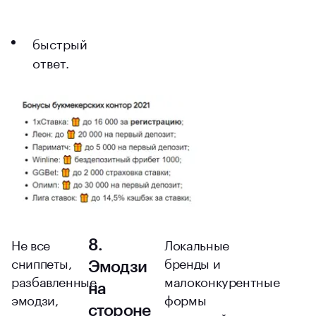
быстрый
ответ.
Не все
Локальные
8.
сниппеты,
бренды и
Эмодзи
разбавленные
малоконкурентные
на
эмодзи,
формы
стороне