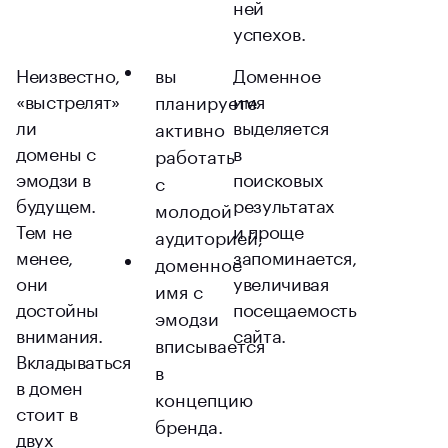
ней
успехов.
Неизвестно,
вы
Доменное
«выстрелят»
имя
планируете
ли
выделяется
активно
домены с
в
работать
эмодзи в
поисковых
с
будущем.
результатах
молодой
Тем не
и проще
аудиторией;
менее,
запоминается,
доменное
они
увеличивая
имя с
достойны
посещаемость
эмодзи
внимания.
сайта.
вписывается
Вкладываться
в
в домен
концепцию
стоит в
бренда.
двух