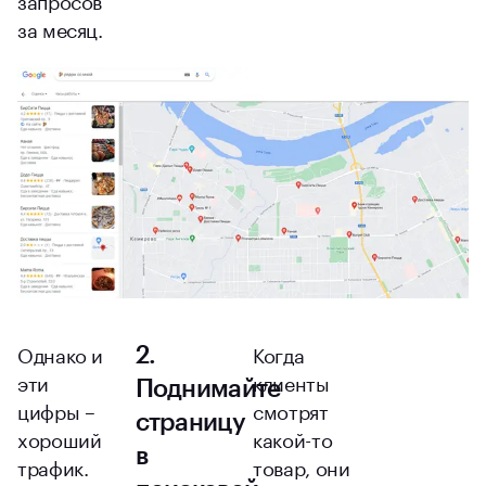
за месяц.
Однако и
Когда
2.
эти
клиенты
Поднимайте
цифры –
смотрят
страницу
хороший
какой-то
в
трафик.
товар, они