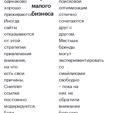
одинаково
поисковой
малого
хорошо
оптимизации
приживаются.
отлично
бизнеса
Иногда
сочетаются
сайты
друг с
отказываются
другом.
от этой
Местные
стратегии
бренды
привлечения
могут
внимания,
экспериментировать
на что
со
есть свои
смайликами
причины.
свободно
Сниппет
– пока на
ссылки
них не
постоянно
обратили
модерируется.
внимание
Если
большие