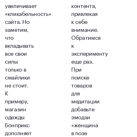
увеличивает
контента,
«кликабельность»
привлекая
сайта. Но
к себе
заметим,
внимание.
что
Обратимся
вкладывать
к
все свои
эксперименту
силы
еще раз.
только в
При
смайлики
поиске
не стоит.
товаров
К
для
примеру,
медитации
магазин
добавьте
одежды
эмодзи
Бонприкс
«женщина
дополняет
в позе