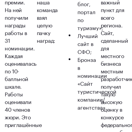
премии.
наша
важный
блог,
На ней
команда
пункт для
портал
получили
взял
всего
по
награды
целую
региона.
туризму»;
работы в
пачку
Сайт,
Лучший
31
наград:
сделанный
сайт в
номинации.
для
СФО;
Каждая
местного
Бронза
оценивалась
бизнеса
в
по 10-
местным
номинации
балльной
разработчи
«Сайт
шкале.
получил
туристической
Работы
такую
компании/
оценивали
высокую
агентства».
40 членов
оценку в
жюри. Это
конкурсе
приглашённые
федерально
эксперты,
масштаба.