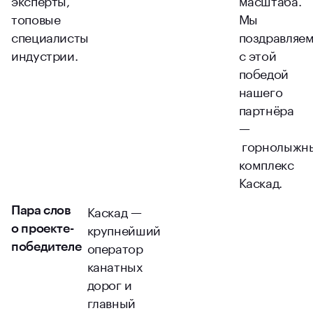
топовые
Мы
специалисты
поздравляе
индустрии.
с этой
победой
нашего
партнёра
—
горнолыжн
комплекс
Каскад.
Каскад —
Пара слов
крупнейший
о проекте-
оператор
победителе
канатных
дорог и
главный