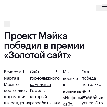
Проект Мэйка
победил в премии
«Золотой сайт»
Вечером 1
Сайт
Мы
Эта
марта в
горнолыжного
победа —
первые
Москве
комплекса
не только
в
состоялась
Каскад
,
наш
номинации
церемония
который
личный
«Информационный
награждения
разрабатывала
успех. Это
сайт,