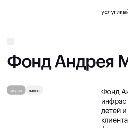
услуги
ке
Фонд Андрея 
Фонд А
медиа
видео
инфрас
детей и
клиента
фильмо