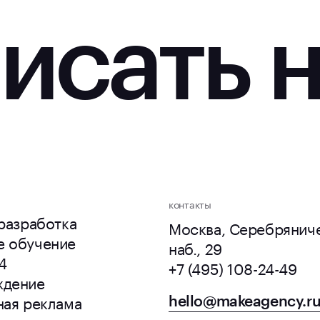
исать 
контакты
 разработка
Москва, Серебрянич
е обучение
наб., 29
4
+7 (495) 108-24-49
ждение
ная реклама
hello@makeagency.r