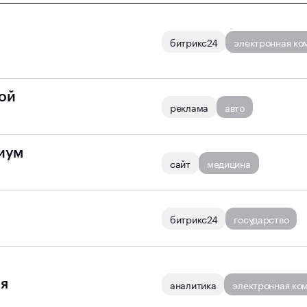
битрикс24
электронная ко
ть кейс
кой
реклама
авто
ть кейс
риум
сайт
медицина
ть кейс
битрикс24
государство
ть кейс
я
аналитика
электронная ко