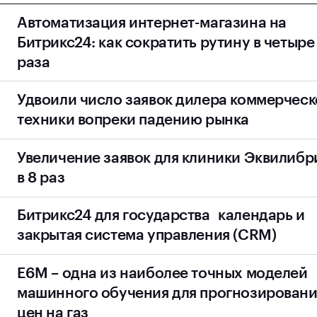
Автоматизация интернет-магазина на
Битрикс24: как сократить рутину в четыре
раза
Техподдержка онлайн-бизнеса: воронки,
посмотре
Удвоили число заявок дилера коммерчес
интеграции, боты, контроль статусов.
техники вопреки падению рынка
Масштабирование без роста штата и рутины.
В два раза увеличили количество заявок для
посмотре
Увеличение заявок для клиники Эквилиб
дилера коммерческий техники, несмотря на
в 8 раз
падение рынка грузовых автомобилей.
Провели редизайн сайта и запустили
посмотре
Битрикс24 для государства календарь и
комплексное онлайн-продвижение — поискую
закрытая система управления (CRM)
оптимизацию и контекстную рекламу. В
результате количество заявок выросло в 8
Безопасная система управления (CRM) для
посмотре
E6M – одна из наиболее точных моделей
раз, органический трафик увеличился на
госов: мессенджер, календарь, планировщик
300%.
машинного обучения для прогнозировани
и еще 7+ полезных сервисов в одном
цен на газ