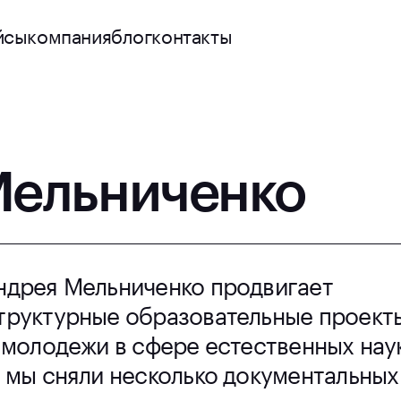
йсы
компания
блог
контакты
Мельниченко
ндрея Мельниченко продвигает
труктурные образовательные проект
 молодежи в сфере естественных нау
 мы сняли несколько документальных
в.