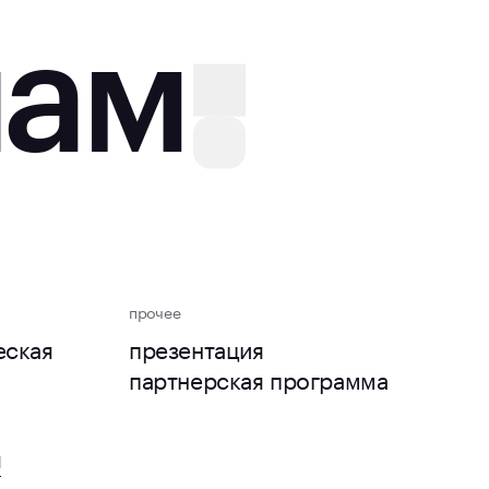
нам
прочее
еская
презентация
партнерская программа
u