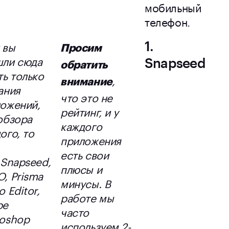
мобильный
телефон.
 вы
1.
Просим
шли сюда
Snapseed
обратить
ть только
,
внимание
ания
что это не
ожений,
рейтинг, и у
обзора
каждого
ого, то
приложения
есть свои
 Snapseed,
плюсы и
, Prisma
минусы. В
o Editor,
работе мы
be
часто
oshop
используем 2-