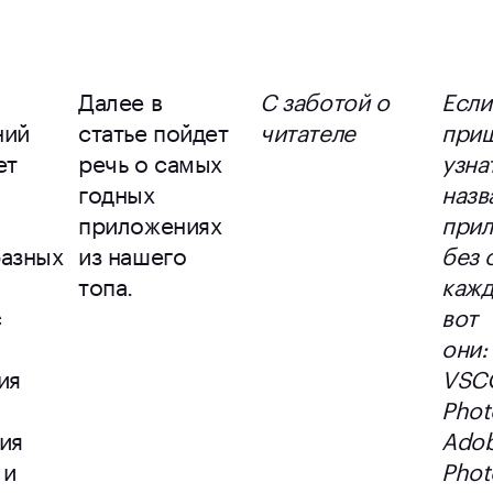
Далее в
С заботой о
Если
ний
статье пойдет
читателе
при
ет
речь о самых
узна
годных
назв
приложениях
прил
азных
из нашего
без 
топа.
кажд
с
вот
они:
ия
VSCO
Phot
ия
Ado
 и
Phot