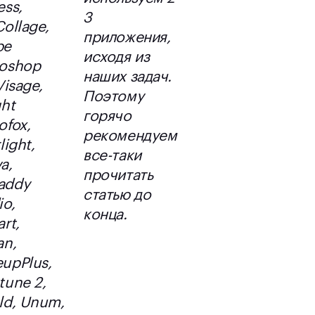
ess,
3
Collage,
приложения,
be
исходя из
oshop
наших задач.
Visage,
Поэтому
ght
горячо
ofox,
рекомендуем
light,
все-таки
a,
прочитать
addy
статью до
io,
конца.
rt,
an,
upPlus,
tune 2,
ld, Unum,