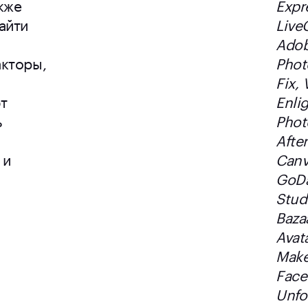
акже
Expr
айти
Live
Ado
кторы,
Phot
Fix, 
т
Enli
ь
Phot
After
 и
Canv
GoD
Stud
Bazaa
Avat
Make
Face
Unfo