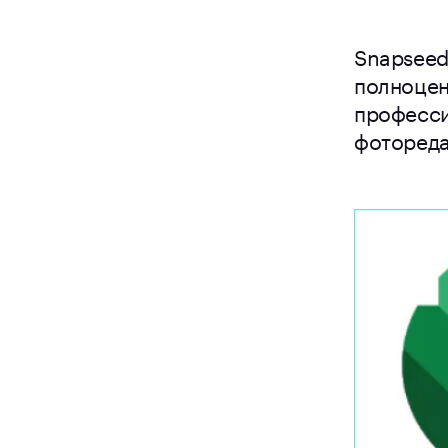
Snapseed
полноце
професс
фотореда