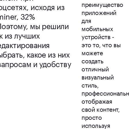
преимущество
оцсетях, исходя из
приложений
iner, 32%
для
Поэтому, мы решили
мобильных
к из лучших
устройств -
едактирования
это то, что вы
можете
брать, какое из них
создать
запросам и удобству
отличный
визуальный
стиль,
профессиональ
отображая
свой контент,
просто
используя