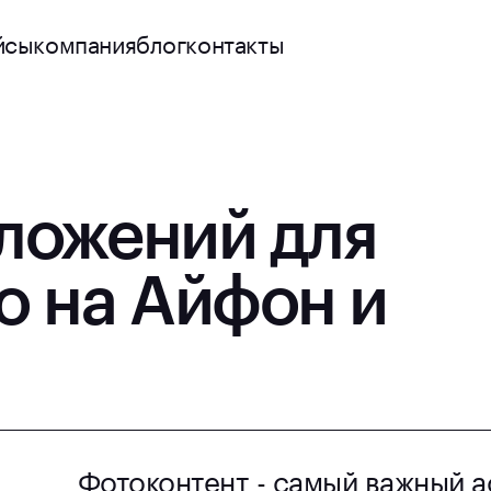
йсы
компания
блог
контакты
ложений для
о на Айфон и
Фотоконтент - самый важный а