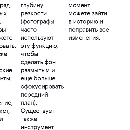
ряд
глубину
момент
ых
резкости
можете зайти
,
(фотографы
в историю и
вы
часто
поправить все
жете
используют
изменения.
овать.
эту функцию,
кже
чтобы
сделать фон
ские
размытым и
нты,
еще больше
сфокусировать
передний
ние,
план).
кст,
Существует
и
также
инструмент