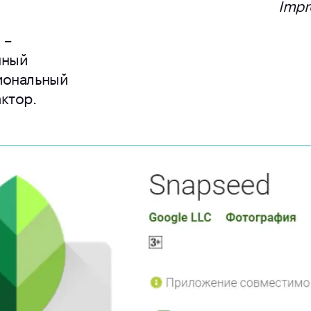
Impr
 –
нный
иональный
ктор.