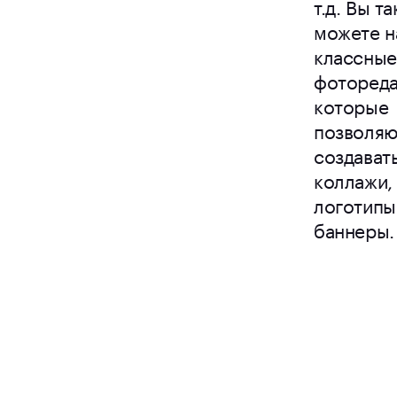
т.д. Вы т
можете н
классные
фотореда
которые
позволяю
создават
коллажи,
логотипы
баннеры.