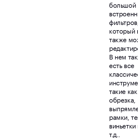
большой 
встроенн
фильтров
который 
также мо
редактир
В нем та
есть все
классиче
инструме
такие как
обрезка,
выпрямле
рамки, те
виньетки 
т.д..