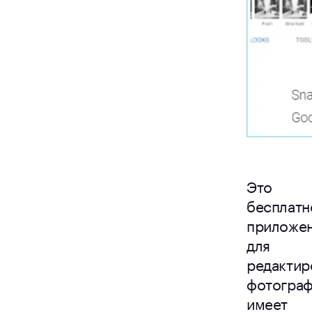
Это
бесплатн
приложе
для
редактир
фотогра
имеет