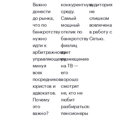
Важно
конкурентную
аудитория
донести
среду.
не
до рынка,
Самый
слишком
что по
мощный
вовлечена
банкротству
отклик по
в работу с
нужно
банкротству
Сетью.
идти к
физлиц
арбитражному
дает
управляющему,
размещение
минуя
на ТВ —
всех
его
посредников:
хорошо
юристов и
смотрят
адвокатов.
не, кто не
Почему
любит
это
разбираться:
важно?
пенсионеры