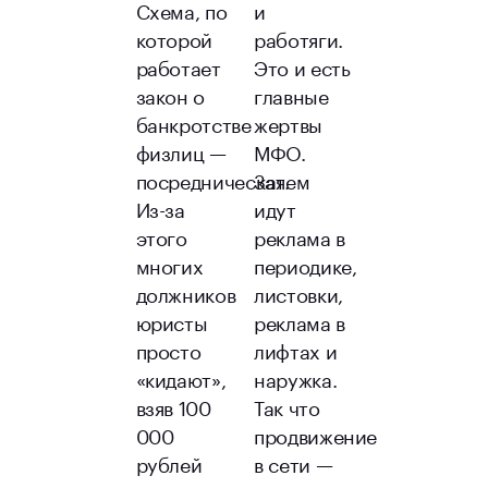
Схема, по
и
которой
работяги.
работает
Это и есть
закон о
главные
банкротстве
жертвы
физлиц —
МФО.
посредническая.
Затем
Из-за
идут
этого
реклама в
многих
периодике,
должников
листовки,
юристы
реклама в
просто
лифтах и
«кидают»,
наружка.
взяв 100
Так что
000
продвижение
рублей
в сети —