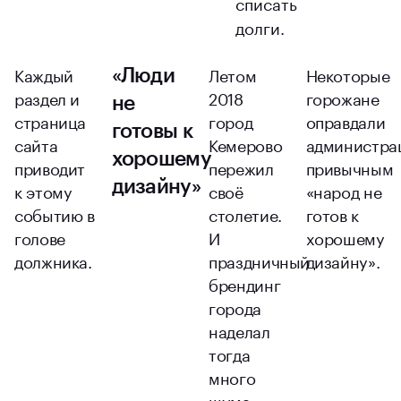
списать
долги.
Каждый
Летом
Некоторые
«Люди
раздел и
2018
горожане
не
страница
город
оправдали
готовы к
сайта
Кемерово
администра
хорошему
приводит
пережил
привычным
дизайну»
к этому
своё
«народ не
событию в
столетие.
готов к
голове
И
хорошему
должника.
праздничный
дизайну».
брендинг
города
наделал
тогда
много
шума.