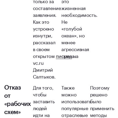
только за
это
составление
жизненная
заявления.
необходимость.
Как это
Не
устроено
«голубой
изнутри,
океан», но
рассказал
менее
в своем
агрессивная
открытом
письме
среда.
на
vc.ru
Дмитрий
Салтыков.
Для того,
Также
Поэтому
Отказ
чтобы
можно
решено
от
заставить
использовать
было
«рабочих
людей
популярные
применить
схем»
идти на
отраслевые
методы