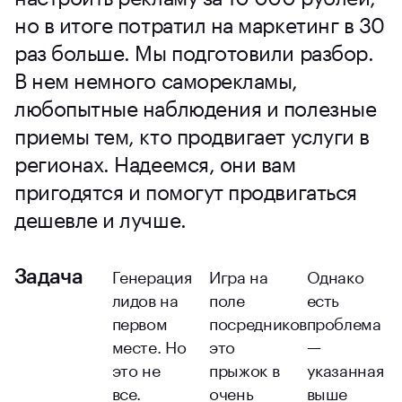
но в итоге потратил на маркетинг в 30
раз больше. Мы подготовили разбор.
В нем немного саморекламы,
любопытные наблюдения и полезные
приемы тем, кто продвигает услуги в
регионах. Надеемся, они вам
пригодятся и помогут продвигаться
дешевле и лучше.
Генерация
Игра на
Однако
Задача
лидов на
поле
есть
первом
посредников
проблема
месте. Но
это
—
это не
прыжок в
указанная
все.
очень
выше