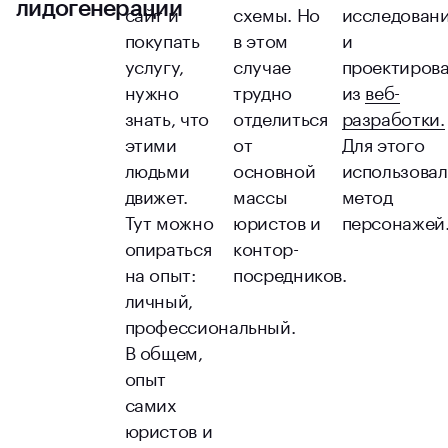
лидогенерации
сайт и
схемы. Но
исследован
покупать
в этом
и
услугу,
случае
проектиров
нужно
трудно
из
веб-
знать, что
отделиться
разработки.
этими
от
Для этого
людьми
основной
использова
движет.
массы
метод
Тут можно
юристов и
персонажей
опираться
контор-
на опыт:
посредников.
личный,
профессиональный.
В общем,
опыт
самих
юристов и