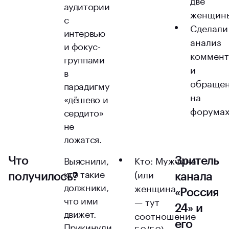
аудитории
женщин
с
Сделали
интервью
анализ
и фокус-
коммент
группами
и
в
обраще
парадигму
на
«дёшево и
форумах
сердито»
не
ложатся.
Выяснили,
Кто: Мужчина
Что
Зритель
кто такие
(или
получилось?
канала
должники,
женщина
«Россия
что ими
— тут
24» и
движет.
соотношение
его
Прикинули,
50/50)