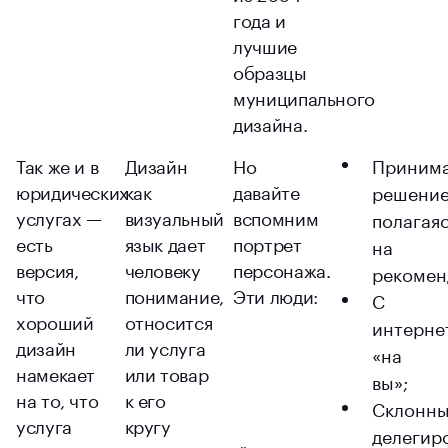
года и
лучшие
образцы
муниципального
дизайна.
Так же и в
Дизайн
Но
Приним
юридических
как
давайте
решение
услугах —
визуальный
вспомним
полагая
есть
язык дает
портрет
на
версия,
человеку
персонажа.
рекомен
что
понимание,
Эти люди:
С
хороший
относится
интерне
дизайн
ли услуга
«на
намекает
или товар
вы»;
на то, что
к его
Склонн
услуга
кругу
делегир