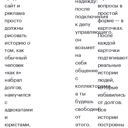
надежду:
сайт и
вопросы в
после
реклама
простой
подключения
просто
форме — в
к делу
должны
карточках.
управляющего,
рисовать
После
он
историю о
каждой
возьмет
том, как
карточки
на
обычный
подтягивают
себя
человек
реальные
общение
«как я»
истории
с
набрал
людей,
коллекторами,
долгов,
которые
а ты
намучился
избавились
будешь
с
от долгов.
свободен
адвокатами
Все
от
и
истории
юристами,
этого.
построены