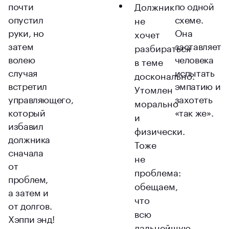
почти
по одной
Должник
опустил
схеме.
не
руки, но
Она
хочет
затем
заставляет
разбираться
волею
человека
в теме
случая
испытать
досконально.
встретил
эмпатию и
Утомлен
управляющего,
захотеть
морально
который
«так же».
и
избавил
физически.
должника
Тоже
сначала
не
от
проблема:
проблем,
обещаем,
а затем и
что
от долгов.
всю
Хэппи энд!
дальнейшую