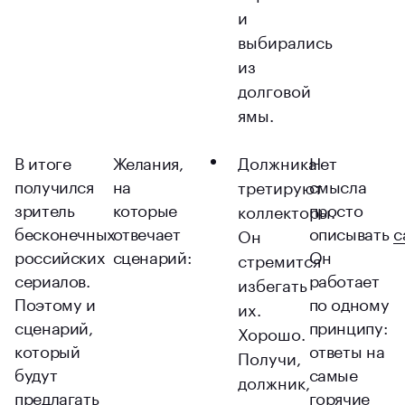
и
выбирались
из
долговой
ямы.
В итоге
Желания,
Должника
Нет
получился
на
смысла
третируют
зритель
которые
просто
коллекторы.
бесконечных
отвечает
описывать
с
Он
российских
сценарий:
Он
стремится
сериалов.
работает
избегать
Поэтому и
по одному
их.
сценарий,
принципу:
Хорошо.
который
ответы на
Получи,
будут
самые
должник,
предлагать
горячие