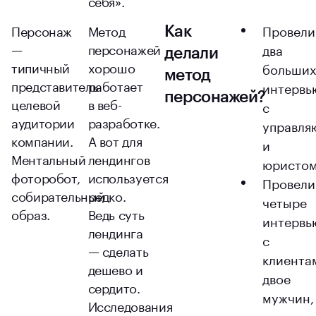
себя».
Персонаж
Метод
Провели
Как
—
персонажей
два
делали
типичный
хорошо
больши
метод
представитель
работает
интервь
персонажей?
целевой
в веб-
с
аудитории
разработке.
управл
компании.
А вот для
и
Ментальный
лендингов
юристом
фоторобот,
используется
Провели
собирательный
редко.
четыре
образ.
Ведь суть
интервь
лендинга
с
— сделать
клиента
дешево и
двое
сердито.
мужчин,
Исследования
две